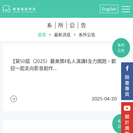
English
系
所
公
告
首頁
最新消息
系所公告
系所
公告
​【第50屆（2025）藝美獎‖名人演講‖全力開跑，歡
迎一起走向影音創作...
2025-04-20
系所
公告