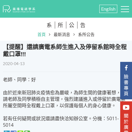
English
系
所
公
告
首頁
最新消息
系所公告
【提醒】還請廣電系師生進入及停留系館時全程
戴口罩!!!
2020-04-13
老師、同學：好
由於近來新冠肺炎疫情愈為嚴峻，為師生間的健康著想，還
請老師及同學積極自主管理，強烈建議進入或停留於廣電系
所屬空間時全程戴上口罩，以保護每個人的身心健康。
若有任何疑問或狀況還請盡快洽知辦公室。分機：5011-
5014