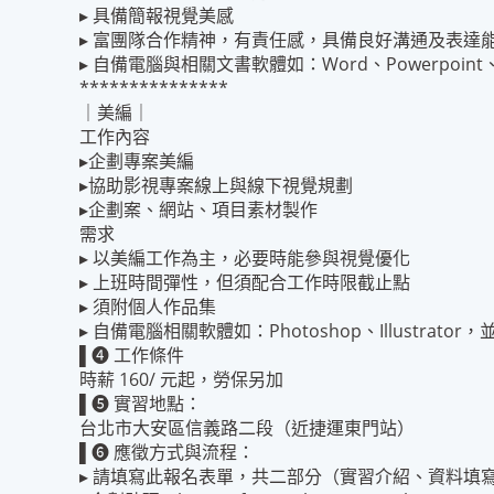
▸ 具備簡報視覺美感
▸ 富團隊合作精神，有責任感，具備良好溝通及表達
▸ 自備電腦與相關文書軟體如：Word、Powerpoint、E
***************
｜美編｜
工作內容
▸企劃專案美編
▸協助影視專案線上與線下視覺規劃
▸企劃案、網站、項目素材製作
需求
▸ 以美編工作為主，必要時能參與視覺優化
▸ 上班時間彈性，但須配合工作時限截止點
▸ 須附個人作品集
▸ 自備電腦相關軟體如：Photoshop、Illustrator
▌➍ 工作條件
時薪 160/ 元起，勞保另加
▌❺ 實習地點：
台北市大安區信義路二段（近捷運東門站）
▌➏ 應徵方式與流程：
▸ 請填寫此報名表單，共二部分（實習介紹、資料填寫），