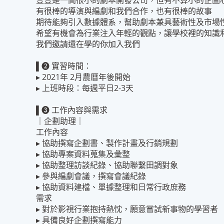
壹壹是一間很小的劇本開發公司，但有不算小的企圖
有很棒的導演與編劇和我們合作，也有很棒的故事
期待能夠引入數據體系，幫助劇本兼具藝術性及市場
希望有機會為行業注入年輕的觀點，讓學校裡的知識
我們邀請還在學的你加入我們
▌➋ 實習時間：
▸ 2021年 2月農曆年後開始
▸ 上班時段：每週平日2-3天
▌➌ 工作內容與需求
｜企劃助理｜
工作內容
▸ 協助撰寫企劃書、製作計畫及行銷規劃
▸ 協助專案資料蒐集及彙整
▸ 協助整理訪談紀錄、協助聯繫田調對象
▸ 參與編劇會議，撰寫會議紀錄
▸ 協助資料建檔、單據整理和日常行政庶務
需求
▸ 對於影視行業抱持熱忱，願意嘗試新事物的學習者
▸ 具備良好企劃撰寫能力