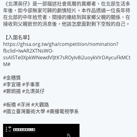
《北漂英仔》是一部描述社會底層的異鄉者，在北部生活多
年後，如今卻無家可歸的劇情短片。本作品透過一位長年待
在北部的中年拾荒者，間接的連結到與家鄉父親的關係，在
接收到父親逝世的消息後，他該怎麼面對剩下空殼的自己。
【入圍名單】
https://ghsa.org.tw/gha/competition/nomination?
fbclid=IwAR2XTNsWO-
ssAI5Te0XpkWNewdVlJtK7sROyIv8i2uoykVIrDAycuFkMCt
M#
#金穗獎
#李宜珊 #手事業
#鄭炯揚 #北漂英仔
#板橋 #浮洲 #大觀路
#國立臺灣藝術大學 #廣播電視學系