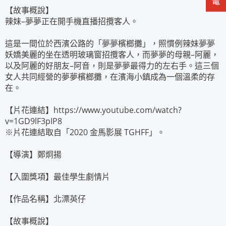
【故事概說】
辣妹–夢夢正在開手機直播招攬客人。
這是一間位於西濱公路的「夢夢檳榔攤」，照慣例辣妹夢夢
妖嬌美麗的坐在透明玻璃窗招攬客人，而夢夢的母親–阿麗，
以及阿麗的好朋友–阿音，則是夢夢最得力的左右手。這三個
女人共同經營的夢夢檳榔攤，在濱海小鎮成為一個溫柔的存
在。
【片花連結】https://www.youtube.com/watch?
v=1GD9lF3pIP8
※片花連結取自「2020 金馬影展 TGHFF」。
【導演】鄭炯揚
【入圍獎項】最佳學生劇情片
【作品名稱】北漂英仔
【故事概說】