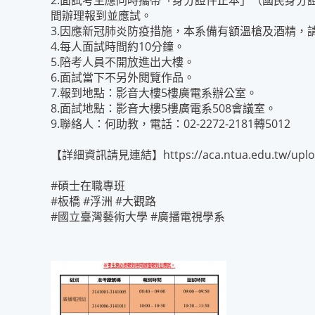
2.面試考生應同時攜帶「身分證件正本」（國民身
間辦理報到並應試。
3.因應新冠肺炎防疫措施，本系備有額溫槍及酒精，
4.每人面試時間約10分鐘。
5.陪考人員不開放進出大樓。
6.面試當下不另外閱覽作品。
7.報到地點：影音大樓5樓廣電系辦公室。
8.面試地點：影音大樓5樓廣電系508會議室。
9.聯絡人：何助教，電話：02-2272-2181轉5012
【詳細資訊請見連結】
https://aca.ntua.edu.tw/upl
#碩士在職專班
#板橋 #浮洲 #大觀路
#國立臺灣藝術大學 #廣播電視學系