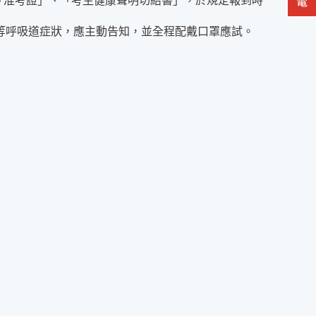
「准考證」、「考生健康聲明切結書」，於規定報到時
嗽等呼吸道症狀，應主動告知，並全程配戴口罩應試。