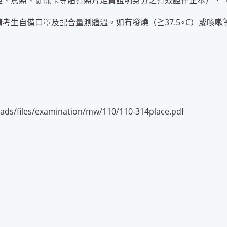
分證、駕照、健保卡等貼有照片足資證明身分之有效證件正本）、
請考生自備口罩及配合量測體溫。如有發燒（≧37.5∘C）或咳
oads/files/examination/mw/110/110-314place.pdf