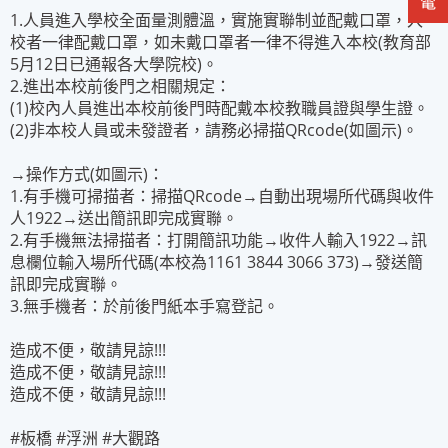
1.人員進入學校全面量測體溫，實施實聯制並配戴口罩，入
校者一律配戴口罩，如未戴口罩者一律不得進入本校(教育部
5月12日已通報各大學院校)。
2.進出本校前後門之相關規定：
(1)校內人員進出本校前後門時配戴本校教職員證與學生證。
(2)非本校人員或未發證者，請務必掃描QRcode(如圖示)。
→操作方式(如圖示)：
1.有手機可掃描者：掃描QRcode→自動出現場所代碼與收件
人1922→送出簡訊即完成實聯。
2.有手機無法掃描者：打開簡訊功能→收件人輸入1922→訊
息欄位輸入場所代碼(本校為1161 3844 3066 373)→發送簡
訊即完成實聯。
3.無手機者：於前後門紙本手寫登記。
造成不便，敬請見諒!!!
造成不便，敬請見諒!!!
造成不便，敬請見諒!!!
#板橋
#浮洲
#大觀路