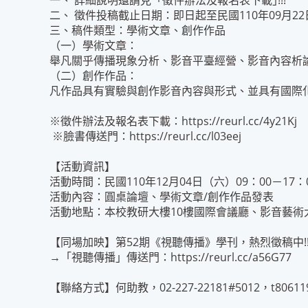
一、 詳細說明還請見「徵件辦法及報名表下載｣!!!
二、 徵件投稿截止日期：即日起至民國110年09月2
三、稿件類型：學術文章、創作作品
（一）學術文章：
舉凡關乎傳播現象分析、影音平臺經營、影音內容析
（二）創作作品：
凡作品具有實驗與創作影音內容與形式、並具有國際
※徵件辦法及報名表下載：
https://reurl.cc/4y21Kj
※臉書傳送門：
https://reurl.cc/l03eej
【活動資訊】
活動時間：民國110年12月04日（六）09：00－17：
活動內容：圓桌論壇、學術文章/創作作品發表
活動地點：本校教研大樓10樓國際會議廳、影音藝術
【同場加映】第52期《視聽傳播》學刊，熱烈徵稿中!!
→「視聽傳播」傳送門：
https://reurl.cc/a56G77
【聯絡方式】何助教，02-227-22181#5012，t806119@