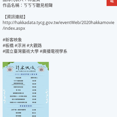
作品名稱：ㄎㄎㄎ聽見相聲
【資訊連結】
http://hakkadata.tycg.gov.tw/eventWeb/2020hakkamovie
/index.aspx
#新客映象
#板橋 #浮洲 #大觀路
#國立臺灣藝術大學 #廣播電視學系