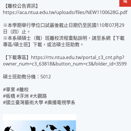
【離校公告資訊】
https://aca.ntua.edu.tw/uploads/files/NEW1100628G.pdf
※本學期舉行學位口試最後截止日期仍至民國110年07月29
日（四）止。
※本系碩碩士（職）班離校流程重點說明，請至系網【下載
專區/碩士班】下載，或洽碩士班助教。
【下載專區】https://rtv.ntua.edu.tw/portal_c3_cnt.php?
owner_num=c3_63818&button_num=c3&folder_id=3599
碩士班助教分機：5012
#畢業 #離校
#板橋 #浮洲 #大觀路
#國立臺灣藝術大學 #廣播電視學系