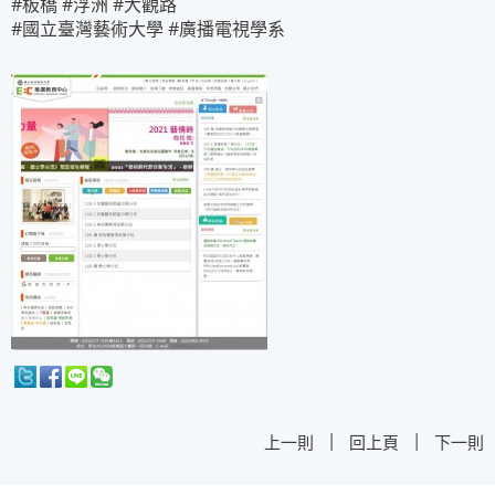
#板橋 #浮洲 #大觀路
#國立臺灣藝術大學 #廣播電視學系
|
|
上一則
回上頁
下一則