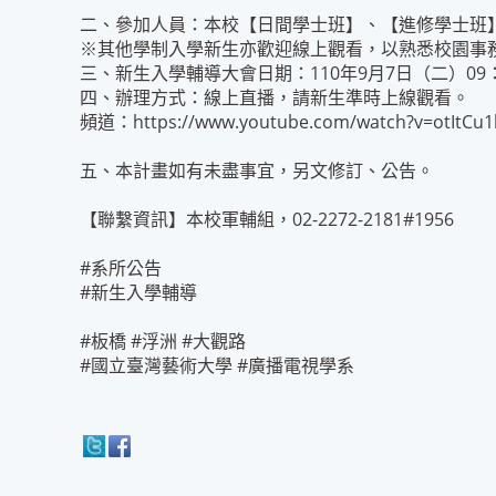
二、參加人員：本校【日間學士班】、【進修學士班
※其他學制入學新生亦歡迎線上觀看，以熟悉校園事
三、新生入學輔導大會日期：110年9月7日（二）09：
四、辦理方式：線上直播，請新生準時上線觀看。
頻道：
https://www.youtube.com/watch?v=otItCu1
五、本計畫如有未盡事宜，另文修訂、公告。
【聯繫資訊】本校軍輔組，02-2272-2181#1956
#系所公告
#新生入學輔導
#板橋 #浮洲 #大觀路
#國立臺灣藝術大學 #廣播電視學系