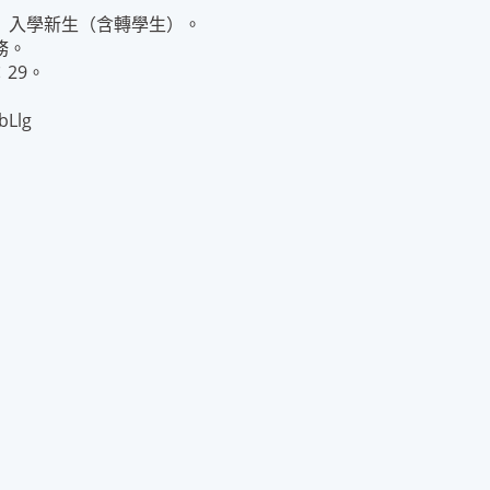
】入學新生（含轉學生）。
務。
29。
bLlg