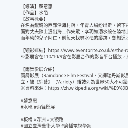
【導演】蘇意惠
【作品】水黽
【故事概要】
在名為鯤鯓的西部沿海村落，年青人紛紛出走，留下
面對丈夫陳士泯出海工作失蹤，李玥如溺水般在陸地
而年幼的兒子阿仁，則每天找尋水黽的蹤跡，想知道
【觀影連結】
https://www.eventbrite.co.uk/e/the-r
※影展會在110/10/9會在影展合作的影音平台播放，
【雨舞影展介紹】
雨舞影展（Raindance Film Festival
立，被《綜藝》（Variety）雜誌列為世界50大不可
※資料來源：
https://zh.wikipedia.org/wiki/
#蘇意惠
#水黽 #雨舞影展
#板橋 #浮洲 #大觀路
#國立臺灣藝術大學 #廣播電視學系