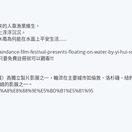
來的人靠漁業維生。
上浮浮沉沉。
水黽為何能在水面上平安生活……
aindance-film-festival-presents-floating-on-water-by-yi-hui-
只要免費註冊就可以觀看!!!
，又譯瑞丹斯影展）為獨立製片影展之一，輪流在主要城市如倫敦、洛杉磯
錯過的影展之一。
%E9%9B%A8%E8%88%9E%E5%BD%B1%E5%B1%95