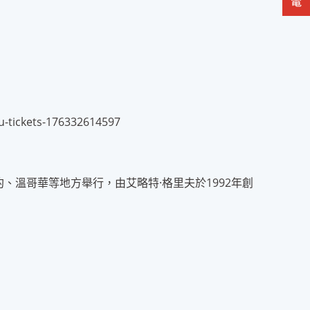
su-tickets-176332614597
、紐約、溫哥華等地方舉行，由艾略特·格里夫於1992年創