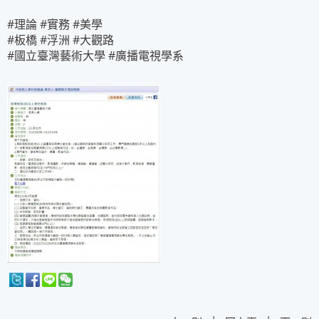
#理論 #實務 #美學
#板橋 #浮洲 #大觀路
#國立臺灣藝術大學 #廣播電視學系