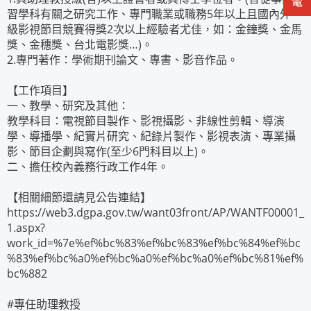
習學科有關之研究工作、專門職業或職務5年以上且國內外一
級影視節目競賽得獎2次以上經驗者尤佳，如：金鐘獎、金馬
獎、金穗獎、台北電影獎…)。
2.專門著作：學術期刊論文、專書、影音作品。
【工作項目】
一、教學、研究及其他：
教學科目：電視節目製作、影視攝影、非線性剪輯、導演
學、導播學、紀實片研究、紀錄片製作、影視表演、專業攝
影、節目企劃與寫作(至少6門科目以上)。
二、擔任校內義務行政工作4年。
【相關細節還請見公告連結】
https://web3.dgpa.gov.tw/want03front/AP/WANTF00001_
1.aspx?
work_id=%7e%ef%bc%83%ef%bc%83%ef%bc%84%ef%bc
%83%ef%bc%a0%ef%bc%a0%ef%bc%a0%ef%bc%81%ef%
bc%882
#專任助理教授