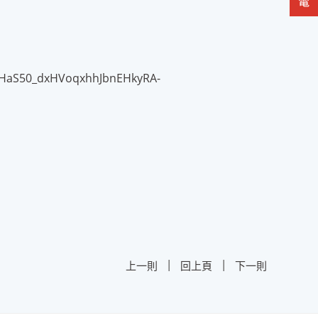
le2HaS50_dxHVoqxhhJbnEHkyRA-
|
|
上一則
回上頁
下一則