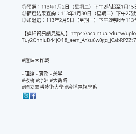
◎預選：113年1月2日（星期二）下午2時起至1月1
◎篩選結果查詢：113年1月30日（星期二）下午2時
◎加退選：113年2月5日（星期一）下午2時起至11
【詳細資訊請見連結】
https://aca.ntua.edu.tw/up
Tuy2OnhIuD44jO4i8_aem_AYsu6w0gq_jCabRPZZt
#選課大作戰
#理論 #實務 #美學
#板橋 #浮洲 #大觀路
#國立臺灣藝術大學 #廣播電視學系