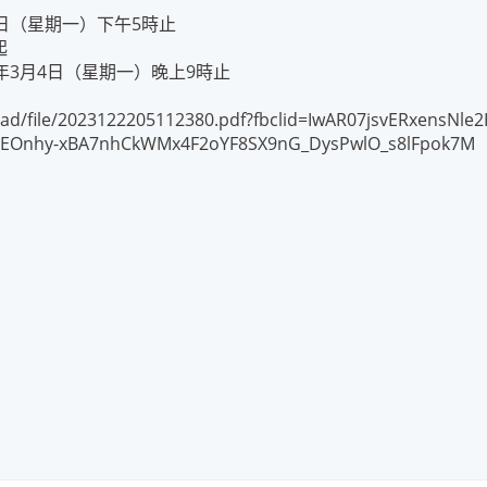
5日（星期一）下午5時止
起
3年3月4日（星期一）晚上9時止
load/file/2023122205112380.pdf?fbclid=IwAR07jsvERxensN
7EOnhy-xBA7nhCkWMx4F2oYF8SX9nG_DysPwlO_s8lFpok7M