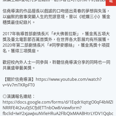
信堯導演的作品擅長以戲謔的口吻道出青春的夢想與失落，
以幽默的敘事突顯人生的荒謬意境，曾以《唬爛三小》獲金
穗獎最佳紀錄片。
2017年執導首部劇情長片「#大佛普拉斯」，獲金馬五項大
獎及臺北電影節百萬首獎外，在世界各大影展均有所展獲。
2020年第二部劇情長片「#同學麥娜絲」，獲金馬獎十項提
名，獲得三項獎座。
歡迎校內外人士一同參與，聆聽信堯導演分享的同時也一同
共襄盛舉藝美獎。
【關於信堯導演】https://www.youtube.com/watch?
v=Vv7mTKRpFT0
◎演講報名連結：
https://docs.google.com/forms/d/1EqdrXqttgO0qF4bMZI
NRRFE4t2vu0jSCfJdETTnbOw8/viewform?
fbclid=IwY2xjawJxuNVleHRuA2FlbQIxMAABHtrLYDV1Qqbc