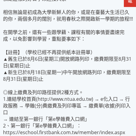
相信無論是初成為大學新鮮人的你，或是在臺藝大生活已久
的你，兩個多月的闊別，就用春秋之際開啟新一學期的旅程!!!
在開學之前，還有一些跟學籍、課程有關的事情要盡速完
成，以免影響到學習，重點要事如下：
【註冊】（學校已經不再提供紙本註冊單）
▲舊生已於8月6日(星期三)開放網路列印，繳費期限至8月31
日(星期日)止
▲新生已於8月18日(星期一)中午開放網路列印，繳費期限至
8月31日(星期日)止
◎線上繳費及列印路徑提供2種方式。
1.連結學校首頁(http://www.ntua.edu.tw) → e化入口 → 行
政服務 → 學雜(分)費繳費及列印專區 → 繳費單(收據)列印入
口
→ 連結至第一銀行「第e學雜費入口網」
2、第一銀行「第e學雜費入口網」：
https://eschool.firstbank.com.tw/member/index.aspx