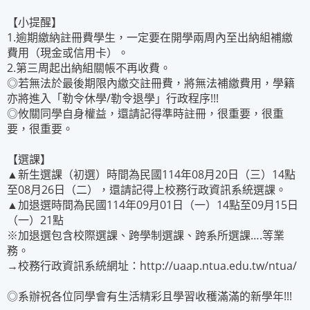
【小提醒】
1.逾期繳納註冊費學生，一定要在開學兩周內至出納組補繳
費用（現金或信用卡）。
2.第三周起出納組關帳不再收費。
◎若無法於最後期限內繳交註冊費，將無法補繳費用，學籍
亦將進入「勒令休學/勒令退學」行政程序!!!
◎攸關同學自身權益，還請記得準時註冊，很重要，很重
要，很重要。
【選課】
▲新生選課（初選）時間為民國114年08月20日（三）14點
至08月26日（二），還請記得上校務行政資訊系統選課。
▲加退選時間為民國114年09月01日（一）14點至09月15日
（一）21點
※加退選包含校際選課、跨學制選課、跨系所選課….等業
務。
→校務行政資訊系統網址：
http://uaap.ntua.edu.tw/ntua/
◎系辦祝各位同學會有生活精彩且學習收穫滿滿的新學年!!!