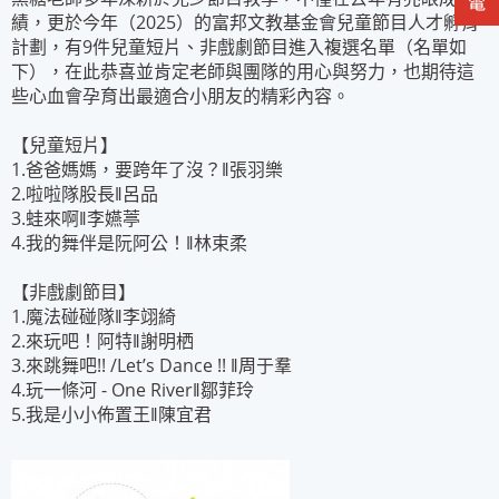
績，更於今年（2025）的富邦文教基金會兒童節目人才孵育
計劃，有9件兒童短片、非戲劇節目進入複選名單（名單如
下），在此恭喜並肯定老師與團隊的用心與努力，也期待這
些心血會孕育出最適合小朋友的精彩內容。
【兒童短片】
1.爸爸媽媽，要跨年了沒？‖張羽樂
2.啦啦隊股長‖呂品
3.蛙來啊‖李嬿葶
4.我的舞伴是阮阿公！‖林束柔
【非戲劇節目】
1.魔法碰碰隊‖李翊綺
2.來玩吧！阿特‖謝明栖
3.來跳舞吧!! /Let’s Dance !! ‖周于羣
4.玩一條河 - One River‖鄒菲玲
5.我是小小佈置王‖陳宜君