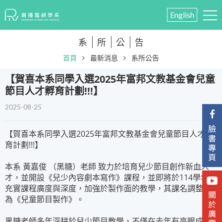
English
系
所
公
告
首頁
最新消息
系所公告
【賀喜本系同學入選2025年富邦文教基金會兒童
節目人才孵育計劃!!!】
2025-08-25
【賀喜本系同學入選2025年富邦文教基金會兒童節目人才孵
育計劃!!!】
本系
黃嘉俊
（
黑糖
）老師 致力於培育兒少節目創作新血人
才，並開設《
兒少內容劇本寫作
》課程，並即將於114學年度
充實課程廣度與深度，加強於製作面的教學，其課名調整為
為《
兒童節目製作
》。
黑糖老師多年深耕於兒少節目教學，不僅在去年有亮眼成