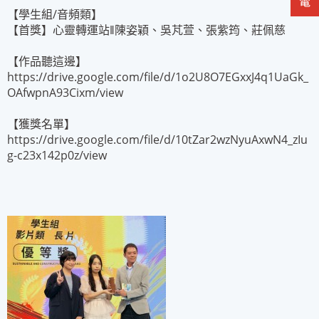
【學生組/音頻類】
【首獎】心靈轉運站‖陳姿穎、吳芃萱、張紫筠、莊佩慈
【作品聽這邊】
https://drive.google.com/file/d/1o2U8O7EGxxJ4q1UaGk_
OAfwpnA93Cixm/view
【獲獎名單】
https://drive.google.com/file/d/10tZar2wzNyuAxwN4_zIu
g-c23x142p0z/view