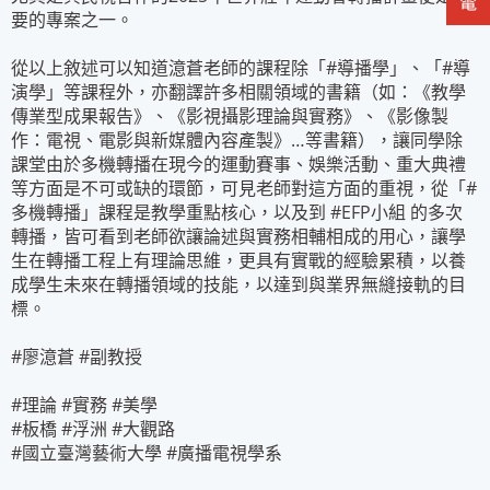
要的專案之一。
從以上敘述可以知道澺蒼老師的課程除「#導播學」、「#導
演學」等課程外，亦翻譯許多相關領域的書籍（如：《教學
傳業型成果報告》、《影視攝影理論與實務》、《影像製
作：電視、電影與新媒體內容產製》…等書籍），讓同學除
課堂由於多機轉播在現今的運動賽事、娛樂活動、重大典禮
等方面是不可或缺的環節，可見老師對這方面的重視，從「#
多機轉播」課程是教學重點核心，以及到 #EFP小組 的多次
轉播，皆可看到老師欲讓論述與實務相輔相成的用心，讓學
生在轉播工程上有理論思維，更具有實戰的經驗累積，以養
成學生未來在轉播領域的技能，以達到與業界無縫接軌的目
標。
#廖澺蒼 #副教授
#理論 #實務 #美學
#板橋 #浮洲 #大觀路
#國立臺灣藝術大學 #廣播電視學系