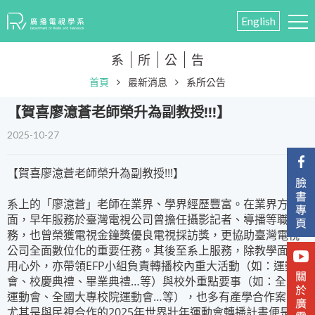
English
系
所
公
告
首頁
最新消息
系所公告
​【賀喜廖澺蒼老師榮升為副教授!!!】
2025-10-27
【賀喜廖澺蒼老師榮升為副教授!!!】
系上的「廖澺蒼」老師在業界、學界經歷豐富。在業界方
面，早年服務於臺灣電視公司曾擔任攝影記者、導播等職
務，也曾榮獲電視金鐘獎優良電視採訪獎，更協助臺灣電視
公司全面數位化的重要任務。其後至系上服務，除教學面的
用心外，亦帶領EFP小組負責轉播校內重大活動（如：運動
會、校慶典禮、畢業典禮…等）與校外重點要事（如：全國
運動會、全國大專校院運動會…等），也多有產學合作案，
尤其是與民視合作的2025年世界壯年運動會轉播計畫便是重