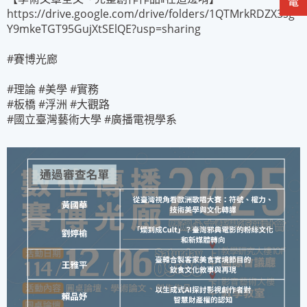
https://drive.google.com/drive/folders/1QTMrkRDZX3sg
Y9mkeTGT95GujXtSElQE?usp=sharing
#賽博光廊
#理論
#美學
#實務
#板橋
#浮洲
#大觀路
#國立臺灣藝術大學
#廣播電視學系