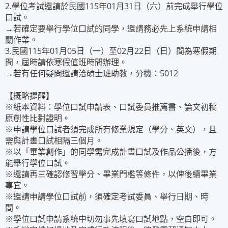
2.學位考試還請於民國115年01月31日（六）前完成舉行學位
口試。
→若確定要舉行學位口試的同學，還請務必先上系統申請相
關作業。
3.民國115年01月05日（一）至02月22日（日）間為寒假期
間，屆時請依寒假值班時間辦理。
→若有任何疑問還請洽碩士班助教，分機：5012
【概略提醒】
※紙本資料：學位口試申請表、口試委員推薦書、論文初稿
原創性比對證明。
※申請學位口試者須完成所有修業規定（學分、英文），且
需與計畫口試相隔三個月。
※以「畢業創作」的同學需完成計畫口試及作品公播後，方
能舉行學位口試。
※還請再三確認修習學分、畢業門檻等條件，以俾後續畢業
事宜。
※還請申請學位口試前，須確定考試委員、舉行日期、時
間。
※學位口試申請系統中切勿事先填寫口試地點，空白即可。