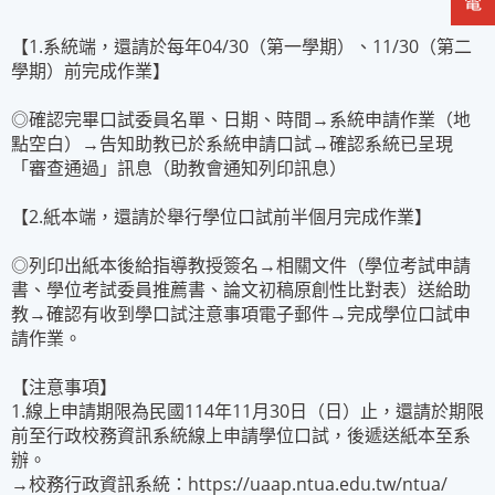
【1.系統端，還請於每年04/30（第一學期）、11/30（第二
學期）前完成作業】
◎確認完畢口試委員名單、日期、時間→系統申請作業（地
點空白）→告知助教已於系統申請口試→確認系統已呈現
「審查通過」訊息（助教會通知列印訊息）
【2.紙本端，還請於舉行學位口試前半個月完成作業】
◎列印出紙本後給指導教授簽名→相關文件（學位考試申請
書、學位考試委員推薦書、論文初稿原創性比對表）送給助
教→確認有收到學口試注意事項電子郵件→完成學位口試申
請作業。
【注意事項】
1.線上申請期限為民國114年11月30日（日）止，還請於期限
前至行政校務資訊系統線上申請學位口試，後遞送紙本至系
辦。
→校務行政資訊系統：https://uaap.ntua.edu.tw/ntua/