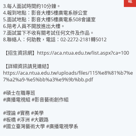
3.每人面試時間約10分鐘。
4.報到地點：影音大樓5樓廣電系辦公室
5.面試地點：影音大樓5樓廣電系508會議室
6.陪考人員不開放進出大樓。
7.面試當下不收有關考試任何文件及作品。
8.聯絡人：何助教，電話：02-2272-2181轉5012
【招生資訊網】https://aca.ntua.edu.tw/list.aspx?ca=100
【詳細資訊請見連結】
https://aca.ntua.edu.tw/uploads/files/115%e8%81%b7%e
7%a2%a9-%e5%bb%a3%e9%9b%bb.pdf
#碩士在職專班
#廣播電視組 #影音藝術創作組
#理論 #實務 #美學
#板橋 #浮洲 #大觀路
#國立臺灣藝術大學 #廣播電視學系