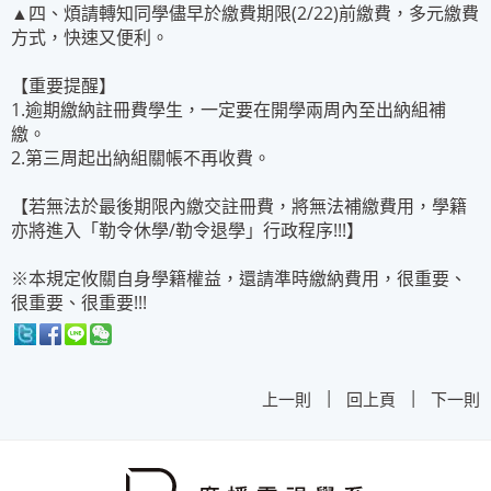
▲四、煩請轉知同學儘早於繳費期限(2/22)前繳費，多元繳費
方式，快速又便利。
【重要提醒】
1.逾期繳納註冊費學生，一定要在開學兩周內至出納組補
繳。
2.第三周起出納組關帳不再收費。
【若無法於最後期限內繳交註冊費，將無法補繳費用，學籍
亦將進入「勒令休學/勒令退學」行政程序!!!】
※本規定攸關自身學籍權益，還請準時繳納費用，很重要、
很重要、很重要!!!
|
|
上一則
回上頁
下一則