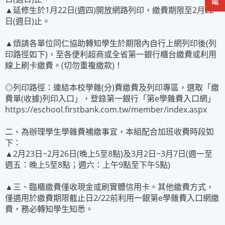
▲延修生於1月22日(週四)開放網路列印，繳費期限至2月22
日(週日)止。
▲煩請各單位同仁協助轉知學生於期限內自行上網列印後(列
印路徑如下)，至各便利超商或全省第一銀行櫃台繳費或利用
線上刷卡繳費。(切勿重複繳款)！
◎列印路徑：連結本校學雜(分)費繳費及列印專區，選取「繳
費單(收據)列印入口」，登錄第一銀行「第e學雜費入口網」
https://eschool.firstbank.com.tw/member/index.aspx
二、為辦理學生學雜費補繳事宜，本組配合加班收費時段如
下：
▲2月23日~2月26日(晚上5至8點)及3月2日~3月7日(週一至
週五：晚上5至8點；週六：上午9點至下午5點)
▲三、臨櫃繳費僅收現金或刷實體信用卡。其他繳費方式，
僅適用於繳費期限截止日2/22前利用一銀第e學雜費入口網繳
費，務必轉知學生知悉。