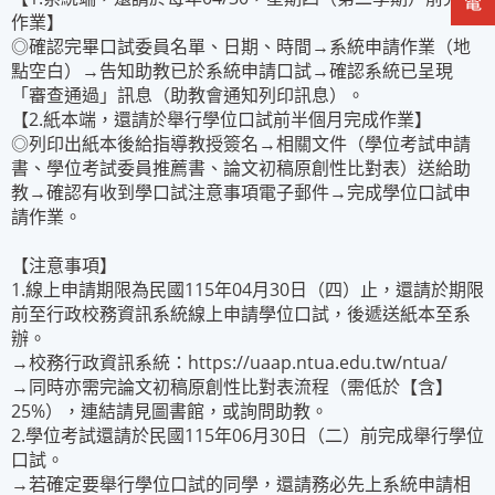
作業】
◎確認完畢口試委員名單、日期、時間→系統申請作業（地
點空白）→告知助教已於系統申請口試→確認系統已呈現
「審查通過」訊息（助教會通知列印訊息）。
【2.紙本端，還請於舉行學位口試前半個月完成作業】
◎列印出紙本後給指導教授簽名→相關文件（學位考試申請
書、學位考試委員推薦書、論文初稿原創性比對表）送給助
教→確認有收到學口試注意事項電子郵件→完成學位口試申
請作業。
【注意事項】
1.線上申請期限為民國115年04月30日（四）止，還請於期限
前至行政校務資訊系統線上申請學位口試，後遞送紙本至系
辦。
→校務行政資訊系統：https://uaap.ntua.edu.tw/ntua/
→同時亦需完論文初稿原創性比對表流程（需低於【含】
25%），連結請見圖書館，或詢問助教。
2.學位考試還請於民國115年06月30日（二）前完成舉行學位
口試。
→若確定要舉行學位口試的同學，還請務必先上系統申請相