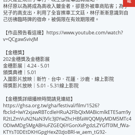
林仔原以為將成為高收入鍍金者，卻意外被車商陷害；為了
兒子的高支出，利用了全盲擦車工文廷，林仔漸漸意識到自
己彷彿臨時牌的宿命，被侷限在有效期限裡。
【作品預告看這邊】https://www.youtube.com/watch?
v=QCgawSvivJM
【金穗獎】
202金穗獎及金穗影展
金穗影展｜4.24 - 5.01
頒獎典禮｜5.01
入圍影片放映｜新竹．台中．花蓮．沙鹿．線上影院
得獎影片放映｜5.01 - 5.31線上影院
【金穗獎詳細播映時間請見連結】
https://ghsa.org.tw/gha/festival/film/1526?
fbclid=IwY2xjawRBTcdleHRuA2FlbQIxMABicmlkETE5am9y
R2tLZmVuN2NaN3Vlc3J0YwZhcHBfaWQQMjIyMDM5MTc4
ODIwMDg5MgABHuFZGEQ6YGonXvPgdzLZYGfT0lM_fWa-
KTYsT0DEtDKHGpgHexZ0zJoBRl-w_aem_tG92-