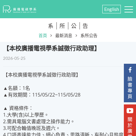
English
系
所
公
告
首頁
最新消息
系所公告
​【本校廣播電視學系誠徵行政助理】
2026-05-25
【本校廣播電視學系誠徵行政助理】
▲名額：1名
▲有效期間：115/05/22~115/05/28
▲ 資格條件：
1.大學(含)以上學歷。
2.需具電腦文書處理之操作能力。
3.可配合輪值晚班及週六。
4.口語表達能力佳、細心負責、思路清晰、有耐心且態度良