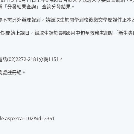
於115年6月11日上午9時起公告於大學甄選入學委員會網站
入學」，點選「分發結果查詢」 查詢分發結果。
亦不需另外辦理報到，請錄取生於開學到校後繳交學歷證件正本
度第1學期開始上課日，錄取生請於最晚8月中旬至教務處網站「新
)2272-2181分機1151。
務處註冊組。
.aspx?ca=102&id=2361