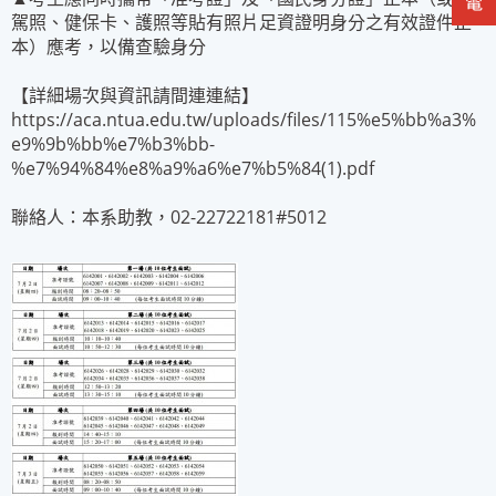
駕照、健保卡、護照等貼有照片足資證明身分之有效證件正
本）應考，以備查驗身分
【詳細場次與資訊請間連連結】
https://aca.ntua.edu.tw/uploads/files/115%e5%bb%a3%
e9%9b%bb%e7%b3%bb-
%e7%94%84%e8%a9%a6%e7%b5%84(1).pdf
聯絡人：本系助教，02-22722181#5012