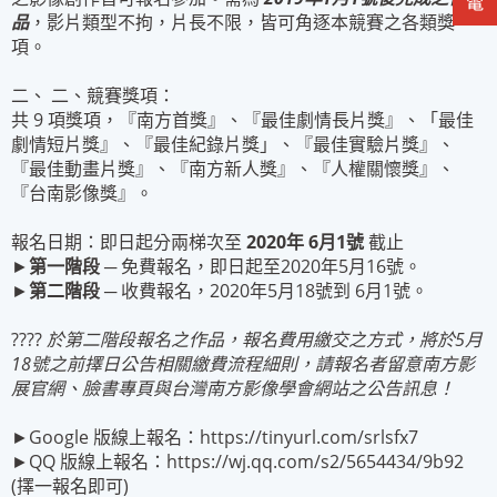
品
，影片類型不拘，片長不限，皆可角逐本競賽之各類獎
項。
二、 二、競賽獎項：
共 9 項獎項，『南方首獎』、『最佳劇情長片獎』、「最佳
劇情短片獎』、『最佳紀錄片獎」、『最佳實驗片獎』、
『最佳動畫片獎』、『南方新人獎』、『人權關懷獎』、
『台南影像獎』。
報名日期：即日起分兩梯次至
2020
年
6
月
1
號
截止
►
第一階段
─
免費報名，即日起至2020年5月16號。
►
第二階段
─ 收費報名，2020年5月18號到 6月1號。
????
於第二階段報名之作品，報名費用繳交之方式，將於
5
月
18
號之前擇日公告相關繳費流程細則，請報名者留意南方影
展官網、臉書專頁與台灣南方影像學會網站之公告訊息！
►Google 版線上報名：
https://tinyurl.com/srlsfx7
►QQ 版線上報名：
https://wj.qq.com/s2/5654434/9b92
(擇一報名即可)