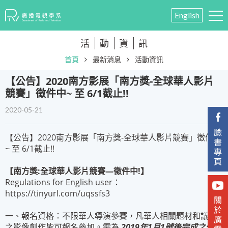
English
活
動
資
訊
首頁
最新消息
活動資訊
【公告】2020南方影展「南方獎-全球華人影片
競賽」徵件中~ 至 6/1截止!!
2020-05-21
【公告】2020南方影展「南方獎-全球華人影片競賽」徵件中
~ 至 6/1截止!!
【南方獎
:
全球華人影片競賽
—
徵件中
!
】
Regulations for English user：
https://tinyurl.com/uqssfs3
一、報名資格：不限華人導演參賽，凡華人相關題材和議題
之影像創作皆可報名參加。需為
2019
年
1
月
1
號後完成之作