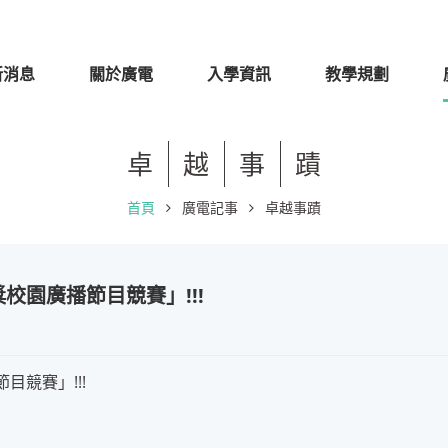
新消息
關於廣電
入學資訊
教學規劃
卓
越
事
蹟
首頁
廣電記事
卓越事蹟
校園廣播節目競賽」!!!
競賽」!!!