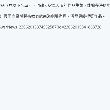
作品（見以下名單），也請大家為入圍的作品集氣，能夠在決選中獲
星期六）假國立臺灣藝術教育館南海劇場辦理，頒發最終得獎作品。
s/News_23062015374532587?id=23062015341868726