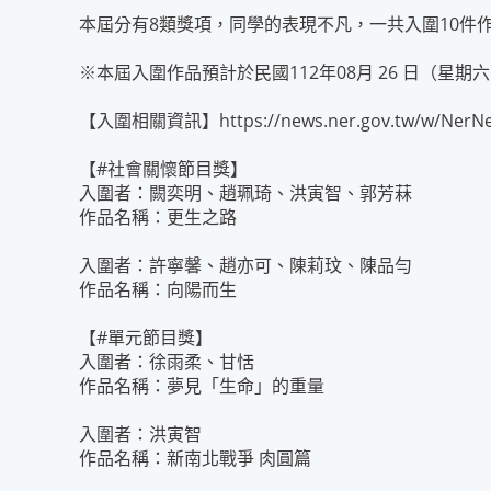
本屆分有8類獎項，同學的表現不凡，一共入圍10件
※本屆入圍作品預計於民國112年08月 26 日（
【入圍相關資訊】https://news.ner.gov.tw/w/NerNew
【#社會關懷節目獎】
入圍者：闕奕明、趙珮琦、洪寅智、郭芳菻
作品名稱：更生之路
入圍者：許寧馨、趙亦可、陳莉玟、陳品勻
作品名稱：向陽而生
【#單元節目獎】
入圍者：徐雨柔、甘恬
作品名稱：夢見「生命」的重量
入圍者：洪寅智
作品名稱：新南北戰爭 肉圓篇