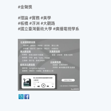
#金聲獎
#理論 #實務 #美學
#板橋 #浮洲 #大觀路
#國立臺灣藝術大學 #廣播電視學系