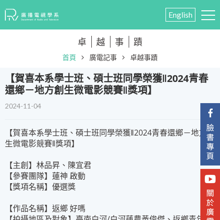
English
卓
越
事
蹟
首頁
廣電記事
卓越事蹟
​【賀喜本系學士班、碩士班同學榮獲‖2024青春
還鄉－地方創生微電影競賽‖獎項】
2024-11-04
【賀喜本系學士班、碩士班同學榮獲‖2024青春還鄉－地方創
生微電影競賽‖獎項】
【主創】
林品昇
、
陳宜君
【參賽團隊】
蓮神
啟動
【獎項名稱】優選獎
【作品名稱】
返鄉
好嗎
【拍攝地區及對象】臺南白河/白河蓮農黃俊傑、返鄉青年蔡