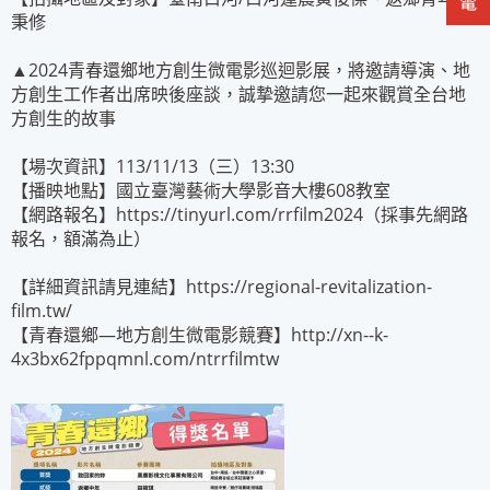
秉修
▲2024青春還鄉地方創生微電影巡迴影展，將邀請導演、地
方創生工作者出席映後座談，誠摯邀請您一起來觀賞全台地
方創生的故事
【場次資訊】113/11/13（三）13:30
【播映地點】國立臺灣藝術大學影音大樓608教室
【網路報名】https://tinyurl.com/rrfilm2024（採事先網路
報名，額滿為止）
【詳細資訊請見連結】https://regional-revitalization-
film.tw/
【青春還鄉
—地方創生微電影競賽】http://xn--k-
4x3bx62fppqmnl.com/ntrrfilmtw