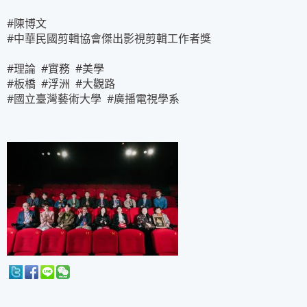
#陳博文
#中華民國剪輯協會傑出影視剪輯工作者獎
#理論 #實務 #美學
#板橋 #浮洲 #大觀路
#國立臺灣藝術大學 #廣播電視學系