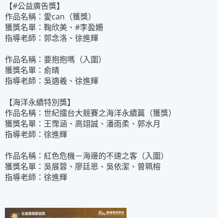
【
#
公益廣告獎】
作品名稱：
愛
can（獲獎）
獲獎名單：
鞠欣美
、
#
李盈姍
指導老師：郭念洛、徐進輝
作品名稱：
要抱抱嗎
（入圍）
獲獎名單：
俞晴
指導老師：吳適羲、徐進輝
【
海洋永續特別獎
】
作品名稱：
世紀擂台大競賽之海洋永續篇
（獲獎）
獲獎名單：
王霈涵
、
高翊誠
、
潘雨柔
、
郭水月
指導老師：徐進輝
作品名稱：
紅色危機
－
海邊的不速之客
（入圍）
獲獎名單：
吳展蓉
、
廖廷恩
、吳依潔、曾珮榕
指導老師：徐進輝