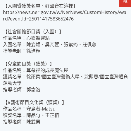
【入圍暨獲獎名單、好聲音在這裡】
https://news.ner.gov.tw/w/NerNews/CustomHistoryAwa
rd?eventId=25011417583652476
【
社會關懷節目獎
（入圍）】
作品名稱：
心靈轉運站
入圍名單：
陳姿穎
、
吳芃萱
、
張紫筠
、
莊佩慈
指導老師：徐進輝
【
兒童節目獎
（獲獎）】
作品名稱：
耳朵裡的成長魔法屋
獲獎名單：
徐雨柔
/國立臺灣藝術大學、
涂翔恩
/國立臺灣體育
運動大學
指導老師：郭念洛
【
#
藝術節目文化獎（獲獎）】
作品名稱：
守島者
-Matsu
獲獎名單：
陳品勻
、
王芷榕
指導老師：陳武男