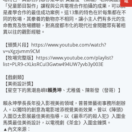
「兒童節目製作」課程與公共電視合作拍攝的成果，可以說
是產學合作的最佳成功案例。這13集的特色在於每集都在不
同的牧場，其豢養的動物亦不相同，讓小主人們有多元的生
命教育及牧場體驗，對高度都市化的現代社會閱聽眾有著相
異以往的觀影經驗。
【頒獎片段】https://www.youtube.com/watch?
v=vXgzjvmm9CM
【牧場完整版】https://www.youtube.com/playlist?
list=PLR9-cXLksRCuI3Gwtw494UW7yvb3y003E
【戲劇類】
【美術設計獎】
【星空下的黑潮島嶼‖
賴勇坤
、尤稚儀、陳新發（發哥）】
賴永坤學長長年投入影視美術領域，普普樂藝術事務所創辦
人。以獨特的創意為電影增添視覺美術效果，曾以《陣頭》
入圍亞太影展最佳美術指導，以《最乖巧的殺人犯》入圍金
馬獎最佳美術設計，以電視劇《茶金》入圍金鐘獎。
▲內文來源：