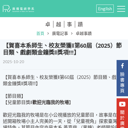
English
卓
越
事
蹟
首頁
廣電記事
卓越事蹟
【賀喜本系師生、校友榮獲‖第60屆（2025）節
目類、戲劇類金鐘獎‖獎項!!!】
2025-10-20
【賀喜本系師生、校友榮獲‖第60屆（2025）節目類、戲劇
類金鐘獎‖獎項!!!】
【節目類】
【兒童節目獎‖
歡迎光臨我的牧場
】
歡迎光臨我的牧場是在小公視播放的兒童節目，故事是在講
述開箱牧場小主人完美的一天，從「兒童視角」探索臺灣牧
場特色，其節目內容亦是本系 黃嘉俊 （黑糖）老師開設的