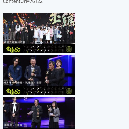
ContentUrl=76122