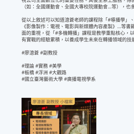
視公司全面數位化的重要任務。其後至系上服務，除
（如：全國運動會、全國大專校院運動會…等），也多
從以上敘述可以知道澺蒼老師的課程除「#導播學」
《影像製作：電視、電影與新媒體內容產製》…等書
面的重視，從「#多機轉播」課程是教學重點核心，以
有實戰的經驗累積，以養成學生未來在轉播領域的技
#廖澺蒼 #副教授
#理論 #實務 #美學
#板橋 #浮洲 #大觀路
#國立臺灣藝術大學 #廣播電視學系