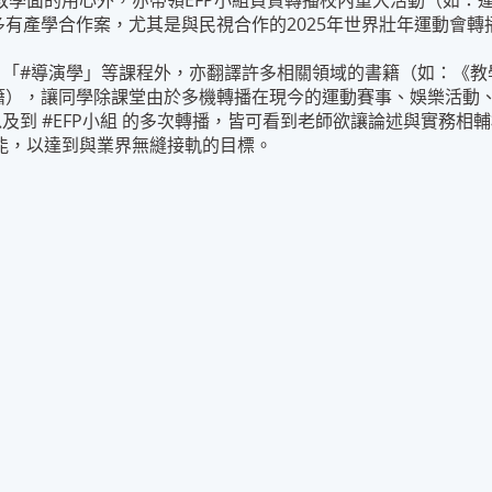
教學面的用心外，亦帶領EFP小組負責轉播校內重大活動（如：
有產學合作案，尤其是與民視合作的2025年世界壯年運動會轉
、「#導演學」等課程外，亦翻譯許多相關領域的書籍（如：《教
籍），讓同學除課堂由於多機轉播在現今的運動賽事、娛樂活動
及到 #EFP小組 的多次轉播，皆可看到老師欲讓論述與實務
能，以達到與業界無縫接軌的目標。