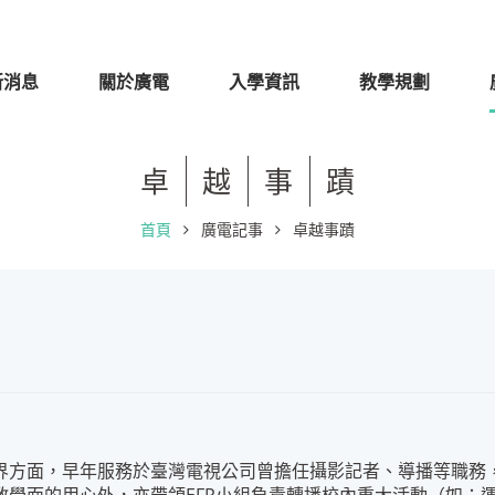
新消息
關於廣電
入學資訊
教學規劃
卓
越
事
蹟
首頁
廣電記事
卓越事蹟
界方面，早年服務於臺灣電視公司曾擔任攝影記者、導播等職務