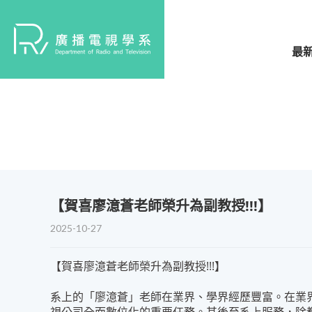
最
​【賀喜廖澺蒼老師榮升為副教授!!!】
2025-10-27
【賀喜廖澺蒼老師榮升為副教授!!!】
系上的「廖澺蒼」老師在業界、學界經歷豐富。在業