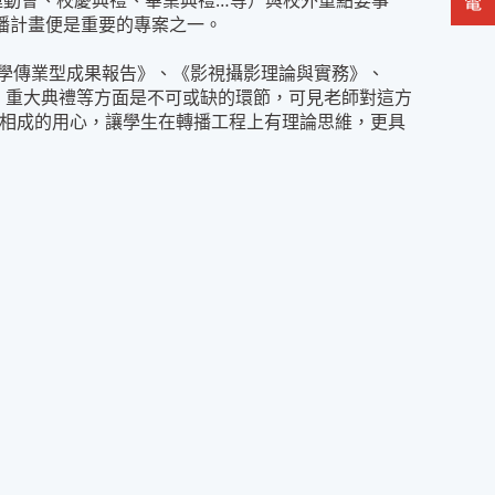
運動會、校慶典禮、畢業典禮…等）與校外重點要事
播計畫便是重要的專案之一。
學傳業型成果報告》、《影視攝影理論與實務》、
、重大典禮等方面是不可或缺的環節，可見老師對這方
相輔相成的用心，讓學生在轉播工程上有理論思維，更具