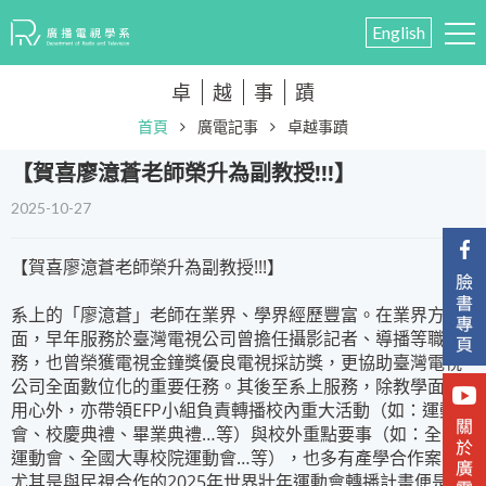
English
卓
越
事
蹟
首頁
廣電記事
卓越事蹟
​【賀喜廖澺蒼老師榮升為副教授!!!】
2025-10-27
【賀喜廖澺蒼老師榮升為副教授!!!】
系上的「廖澺蒼」老師在業界、學界經歷豐富。在業界方
面，早年服務於臺灣電視公司曾擔任攝影記者、導播等職
務，也曾榮獲電視金鐘獎優良電視採訪獎，更協助臺灣電視
公司全面數位化的重要任務。其後至系上服務，除教學面的
用心外，亦帶領EFP小組負責轉播校內重大活動（如：運動
會、校慶典禮、畢業典禮…等）與校外重點要事（如：全國
運動會、全國大專校院運動會…等），也多有產學合作案，
尤其是與民視合作的2025年世界壯年運動會轉播計畫便是重