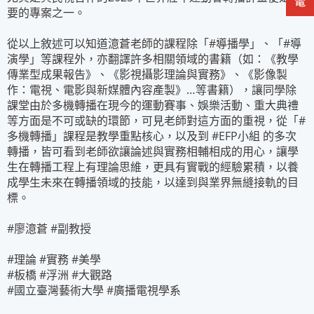
要的專案之一。
從以上敘述可以知道澺蒼老師的課程除「#導播學」、「#導
演學」等課程外，亦翻譯許多相關領域的書籍（如：《教學
傳業型成果報告》、《影視攝影理論與實務》、《影像製
作：電視、電影與新媒體內容產製》…等書籍），讓同學除
課堂由於多機轉播在現今的運動賽事、娛樂活動、重大典禮
等方面是不可或缺的環節，可見老師對這方面的重視，從「#
多機轉播」課程是教學重點核心，以及到 #EFP小組 的多次
轉播，皆可看到老師欲讓論述與實務相輔相成的用心，讓學
生在轉播工程上有理論思維，更具有實戰的經驗累積，以養
成學生未來在轉播領域的技能，以達到與業界無縫接軌的目
標。
#廖澺蒼 #副教授
#理論 #實務 #美學
#板橋 #浮洲 #大觀路
#國立臺灣藝術大學 #廣播電視學系