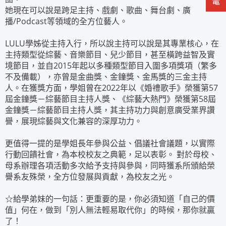
她現在可以說是跨足主持、戲劇、歌曲、舞台劇、廣
播/Podcast等領域的全方位藝人。
LULU學姊從主持入行，所以說主持可以說是其專業核心，在
主持類型從綜藝、音樂節目、兒少節目，甚至橫跨益智及實
境節目，並自2015年起以多種類型節目入圍多項獎項（繁多
不及備載），亦曾是金曲獎、金鐘獎、金馬獎的三金主持
人。在獲獎方面，學姐曾在2022年以《婚禮歌手》榮獲第57
屆金鐘獎－綜藝節目主持人獎、《綜藝大熱門》榮獲第58屆
金鐘獎－綜藝節目主持人獎，其主持功力與創意廣受業界讚
譽，展現綜藝與文化兼容的深厚功力。
更值得一提的是學姐長年參與公益、倡議社會議題，以實際
行動回饋社會，為本校校友之典範，足以表彰。 對於母校、
母系辦理各項活動多次給予支持與參與，同時獲系所頒給榮
譽系友殊榮，全方位發展與貢獻，為校友之光。
☆給學弟妹的一句話：更重要的是，你必須知道「自己的價
值」何在，做到「別人無法輕易取代你」的時候，那你就贏
了！