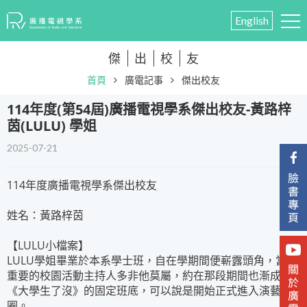
English
傑
出
校
友
首頁
廣電記事
傑出校友
​114年度(第54屆)廣播電視學系傑出校友-黃路梓
茵(LULU) 學姐
2025-07-21
114年度廣播電視學系傑出校友
姓名：黃路梓茵
【LULU小檔案】
LULU學姐畢業於本系學士班，自在學期間便嶄露頭角，當年
重要的校園活動主持人多非他莫屬，約在那段期間也漸成為
《大學生了沒》的固定班底，可以說是開始正式進入演藝
圈。