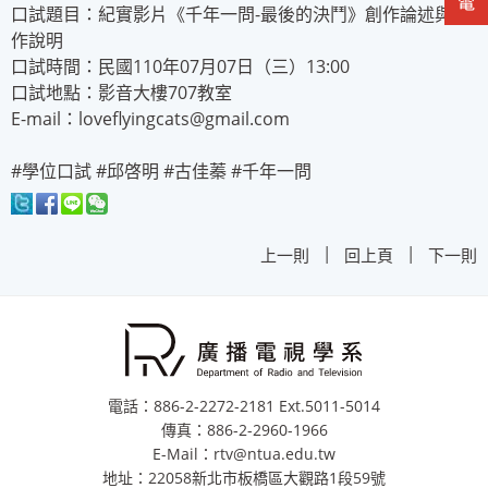
口試題目：紀實影片《千年一問-最後的決鬥》創作論述與製
作說明
口試時間：民國110年07月07日（三）13:00
口試地點：影音大樓707教室
E-mail：loveflyingcats@gmail.com
#學位口試 #邱啓明 #古佳蓁 #千年一問
|
|
上一則
回上頁
下一則
電話：886-2-2272-2181 Ext.5011-5014
傳真：886-2-2960-1966
E-Mail：rtv@ntua.edu.tw
地址：22058新北市板橋區大觀路1段59號