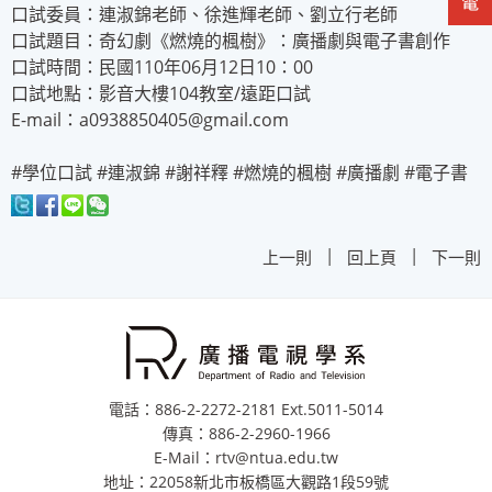
口試委員：連淑錦老師、徐進輝老師、劉立行老師
口試題目：奇幻劇《燃燒的楓樹》：廣播劇與電子書創作
口試時間：民國110年06月12日10：00
口試地點：影音大樓104教室/遠距口試
E-mail：
a0938850405@gmail.com
#學位口試 #連淑錦 #謝祥釋 #燃燒的楓樹 #廣播劇 #電子書
|
|
上一則
回上頁
下一則
電話：886-2-2272-2181 Ext.5011-5014
傳真：886-2-2960-1966
E-Mail：rtv@ntua.edu.tw
地址：22058新北市板橋區大觀路1段59號