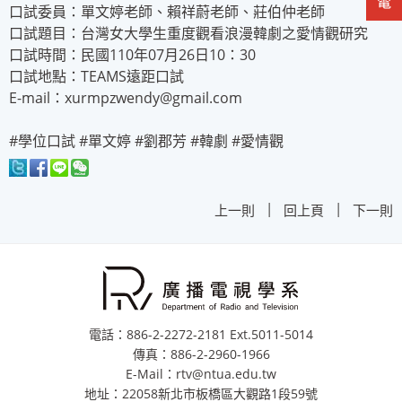
口試委員：單文婷老師、賴祥蔚老師、莊伯仲老師
口試題目：台灣女大學生重度觀看浪漫韓劇之愛情觀研究
口試時間：民國110年07月26日10：30
口試地點：TEAMS遠距口試
E-mail：
xurmpzwendy@gmail.com
#學位口試 #單文婷 #劉郡芳 #韓劇 #愛情觀
|
|
上一則
回上頁
下一則
電話：886-2-2272-2181 Ext.5011-5014
傳真：886-2-2960-1966
E-Mail：rtv@ntua.edu.tw
地址：22058新北市板橋區大觀路1段59號