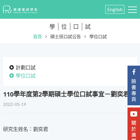
English
學
位
口
試
首頁
碩士班口試公告
學位口試
計劃口試
學位口試
​110學年度第2學期碩士學位口試事宜－劉奕君
2022-05-19
研究生姓名：劉奕君