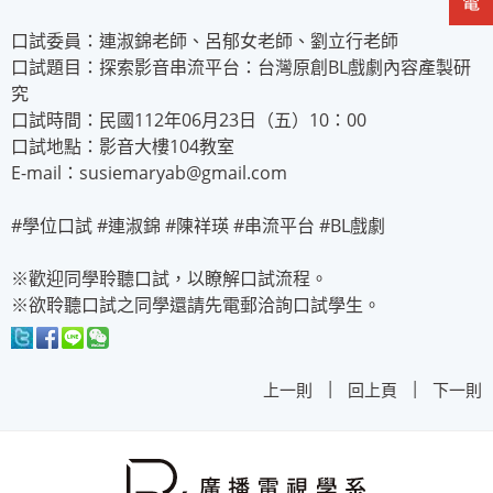
口試委員：連淑錦老師、呂郁女老師、劉立行老師
口試題目：探索影音串流平台：台灣原創BL戲劇內容產製研
究
口試時間：民國112年06月23日（五）10：00
口試地點：影音大樓104教室
E-mail：susiemaryab@gmail.com
#學位口試 #連淑錦 #陳祥瑛 #串流平台 #BL戲劇
※歡迎同學聆聽口試，以瞭解口試流程。
※欲聆聽口試之同學還請先電郵洽詢口試學生。
|
|
上一則
回上頁
下一則