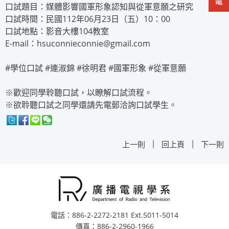
口試題目：媒體影響國軍形象認知與從軍意願之研究
口試時間：民國112年06月23日（五）10：00
口試地點：影音大樓104教室
E-mail：hsuconnieconnie@gmail.com
#學位口試 #連淑錦 #徐明君 #國軍形象 #從軍意願
※歡迎同學聆聽口試，以瞭解口試流程。
※欲聆聽口試之同學還請先電郵洽詢口試學生。
|
|
上一則
回上頁
下一則
電話：886-2-2272-2181 Ext.5011-5014
傳真：886-2-2960-1966