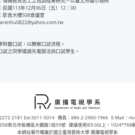
：情緒教育志工之培訓成果研究－以臺北市國小為例
民國113年12月06日（五）12：00
：影音大樓508會議室
karenhu0822@yahoo.com.tw
學聆聽口試，以瞭解口試流程。
口試之同學還請先電郵洽詢口試學生。
272-2181 Ext.5011-5014
傳真：886-2-2960-1966
E-Mail：rtv
058新北市板橋區大觀路1段59號
建議使用IE9.0以上，1024*76
本網站著作權屬於國立臺灣藝術大學 廣播電視學系