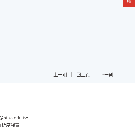
|
|
上一則
回上頁
下一則
@ntua.edu.tw
8解析度觀賞