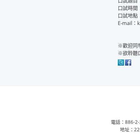
口試題目
口試時間：
口試地點
E-mail：
※歡迎同
※欲聆聽
電話：886-2-2
地址：22