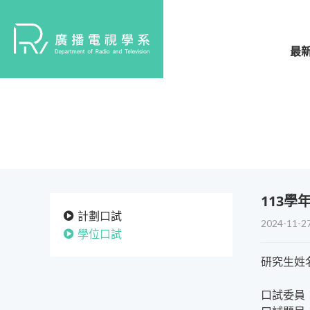
最
​113
計劃口試
2024-11-2
學位口試
研究生姓
口試委員