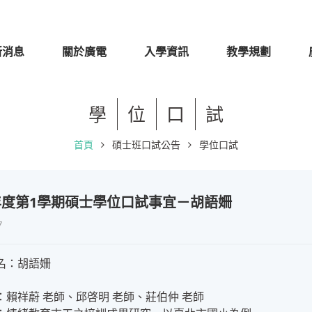
新消息
關於廣電
入學資訊
教學規劃
學
位
口
試
首頁
碩士班口試公告
學位口試
學年度第1學期碩士學位口試事宜－胡語姍
7
名：胡語姍
：賴祥蔚 老師、邱啓明 老師、莊伯仲 老師