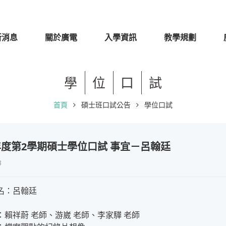
新消息
關於廣電
入學資訊
教學規劃
學
位
口
試
首頁
碩士班口試公告
學位口試
學年度第2學期碩士學位口試 事宜－呂翰廷
3
名：呂翰廷
：賴祥蔚 老師、游崴 老師、李家驊 老師