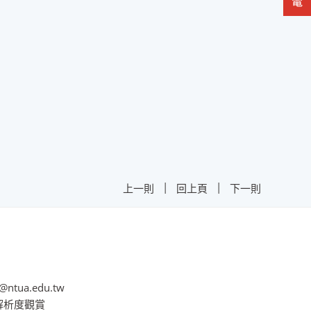
|
|
上一則
回上頁
下一則
@ntua.edu.tw
8解析度觀賞