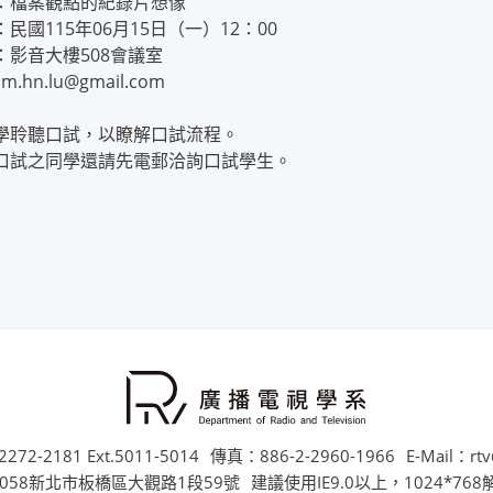
：檔案觀點的紀錄片想像
民國115年06月15日（一）12：00
：影音大樓508會議室
im.hn.lu@gmail.com
學聆聽口試，以瞭解口試流程。
口試之同學還請先電郵洽詢口試學生。
272-2181 Ext.5011-5014
傳真：886-2-2960-1966
E-Mail：rtv
058新北市板橋區大觀路1段59號
建議使用IE9.0以上，1024*76