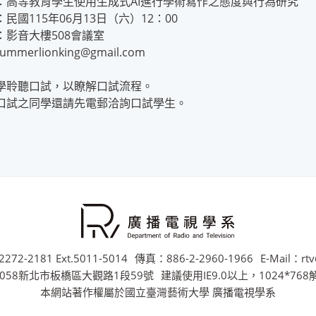
：高等教育學生使用生成式AI進行學術寫作之態度與行為研究
民國115年06月13日（六）12：00
：影音大樓508會議室
summerlionking@gmail.com
學聆聽口試，以瞭解口試流程。
口試之同學還請先電郵洽詢口試學生。
272-2181 Ext.5011-5014
傳真：886-2-2960-1966
E-Mail：rtv
058新北市板橋區大觀路1段59號
建議使用IE9.0以上，1024*76
本網站著作權屬於國立臺灣藝術大學 廣播電視學系