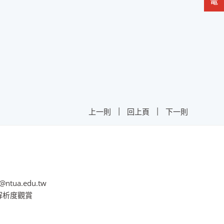
|
|
上一則
回上頁
下一則
@ntua.edu.tw
8解析度觀賞