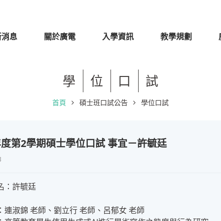
新消息
關於廣電
入學資訊
教學規劃
學
位
口
試
首頁
碩士班口試公告
學位口試
學年度第2學期碩士學位口試 事宜－許毓廷
3
名：許毓廷
：連淑錦 老師、劉立行 老師、呂郁女 老師