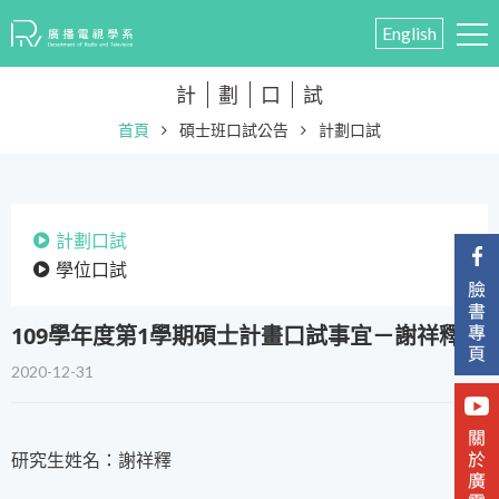
English
計
劃
口
試
首頁
碩士班口試公告
計劃口試
計劃口試
學位口試
109學年度第1學期碩士計畫口試事宜－謝祥釋
2020-12-31
研究生姓名：謝祥釋