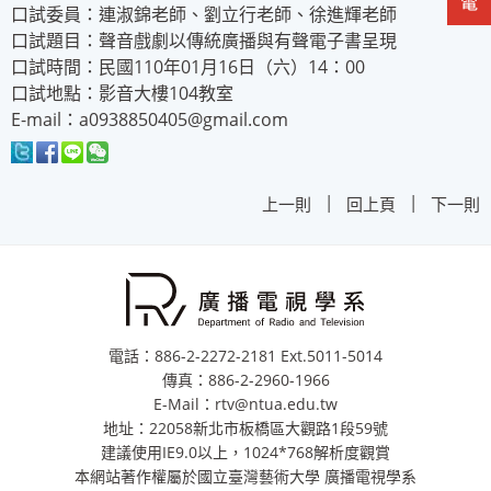
口試委員：連淑錦老師、劉立行老師、徐進輝老師
口試題目：聲音戲劇以傳統廣播與有聲電子書呈現
口試時間：民國110年01月16日（六）14：00
口試地點：影音大樓104教室
E-mail：a0938850405@gmail.com
|
|
上一則
回上頁
下一則
電話：886-2-2272-2181 Ext.5011-5014
傳真：886-2-2960-1966
E-Mail：rtv@ntua.edu.tw
地址：22058新北市板橋區大觀路1段59號
建議使用IE9.0以上，1024*768解析度觀賞
本網站著作權屬於國立臺灣藝術大學 廣播電視學系