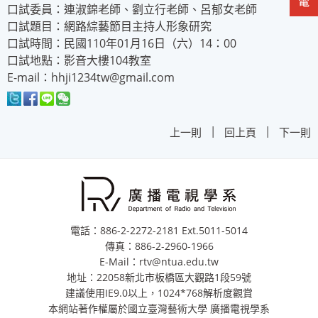
口試委員：連淑錦老師、劉立行老師、呂郁女老師
口試題目：網路綜藝節目主持人形象研究
口試時間：民國110年01月16日（六）14：00
口試地點：影音大樓104教室
E-mail：hhji1234tw@gmail.com
|
|
上一則
回上頁
下一則
電話：886-2-2272-2181 Ext.5011-5014
傳真：886-2-2960-1966
E-Mail：rtv@ntua.edu.tw
地址：22058新北市板橋區大觀路1段59號
建議使用IE9.0以上，1024*768解析度觀賞
本網站著作權屬於國立臺灣藝術大學 廣播電視學系