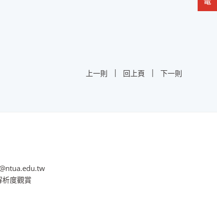
|
|
上一則
回上頁
下一則
@ntua.edu.tw
8解析度觀賞