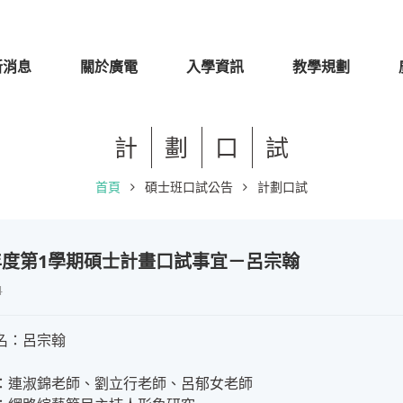
新消息
關於廣電
入學資訊
教學規劃
計
劃
口
試
首頁
碩士班口試公告
計劃口試
學年度第1學期碩士計畫口試事宜－呂宗翰
4
名：呂宗翰
：連淑錦老師、劉立行老師、呂郁女老師