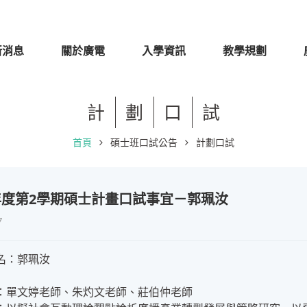
新消息
關於廣電
入學資訊
教學規劃
計
劃
口
試
首頁
碩士班口試公告
計劃口試
學年度第2學期碩士計畫口試事宜－郭珮汝
7
名：郭珮汝
：單文婷老師、朱灼文老師、莊伯仲老師