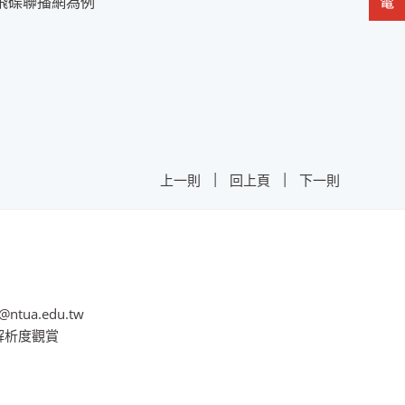
飛碟聯播網為例
|
|
上一則
回上頁
下一則
@ntua.edu.tw
8解析度觀賞