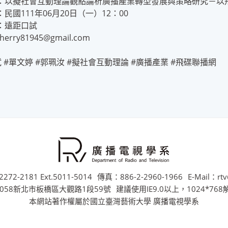
：以擬社會互動理論觀點論析廣播產業轉型發展與策略研究－以
民國111年06月20日（一）12：00
：遠距口試
herry81945@gmail.com
 #單文婷 #郭珮汝 #擬社會互動理論 #廣播產業 #飛碟聯播網
272-2181 Ext.5011-5014
傳真：886-2-2960-1966
E-Mail：rtv
058新北市板橋區大觀路1段59號
建議使用IE9.0以上，1024*76
本網站著作權屬於國立臺灣藝術大學 廣播電視學系